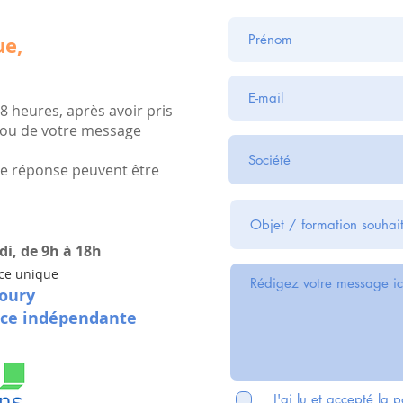
ue,
8 heures, après avoir pris
 ou de votre message
 de réponse peuvent être
i, de 9h à 18h
ice unique
oury
ice indépendante
J'ai lu et accepté
la p