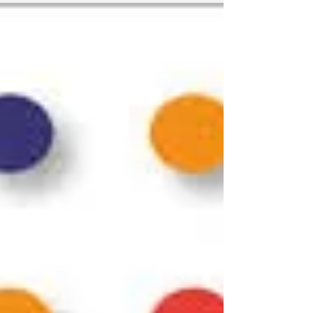
J'ai le plaisir de vous annoncer que mon
organisme de formation, sb formations, est
référençable dans le Datadock. Chaque
financeur p