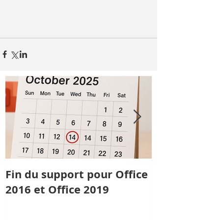
Fin du support pour Office
Qualité : sb
2016 et Office 2019
reçoit la cer
Qualiopi