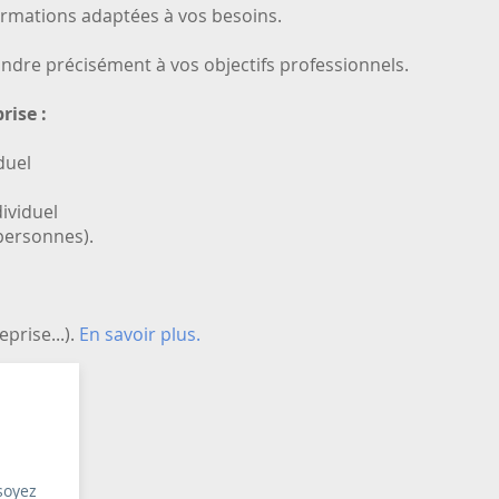
formations adaptées à vos besoins.
ndre précisément à vos objectifs professionnels.
rise :
duel
ividuel
personnes).
rise...).​
En savoir plus
.
soyez