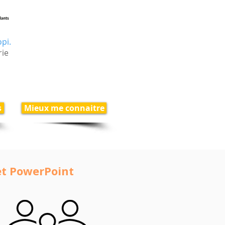
pi.
rie
s
Mieux me connaitre
et PowerPoint