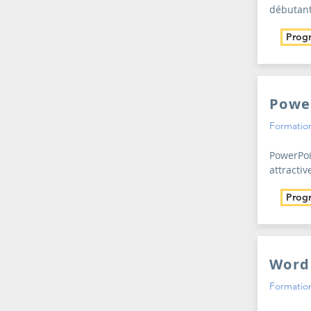
débutant
Prog
Powe
Formation
PowerPoi
attractiv
Prog
Word
Formation