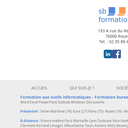
193 A rue du R
76000 Rou
Tel. : 02 35 89 
ACCUEIL
QUI SUIS-JE ?
SOCIÉ
Formation aux outils informatiques -
Formation burea
Word
Excel
PowerPoint
Outlook
Windows
Découverte
Présentiel
:
Seine-Maritime (76) Eure (27) Paris (75) Rouen (76) Mo
À distance
:
France entière Paris Marseille Lyon Toulouse Nice Nan
Clermont-Ferrand Limoges Villeurbanne Tours Amiens Metz Besan