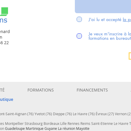
J'ai lu et accepté
la p
enard
Je veux m'inscrire à l
en
formations en bureaut
46 22
TÉ
FORMATIONS
FINANCEMENTS
utique
nt-Saint-Aignan (76) Yvetot (76) Dieppe (76) Le Havre (76) Évreux (27) Vernon (2
tes Montpellier Strasbourg Bordeaux Lille Rennes Reims Saint-Etienne Le Havre
çon
Guadeloupe Martinique Guyane La réunion Mayotte