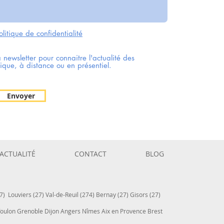
olitique de confidentialité
a newsletter pour connaitre l'actualité des
ique, à distance ou en présentiel.
Envoyer
ACTUALITÉ
CONTACT
BLOG
7) Louviers (27) Val-de-Reuil (274) Bernay (27) Gisors (27)
 Toulon Grenoble Dijon Angers Nîmes Aix en Provence Brest