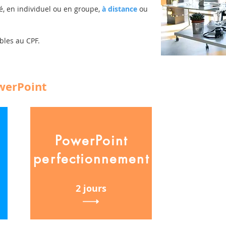
é, en individuel ou en groupe,
à distance
ou
bles au CPF.
werPoint
PowerPoint
perfectionnement
2 jours