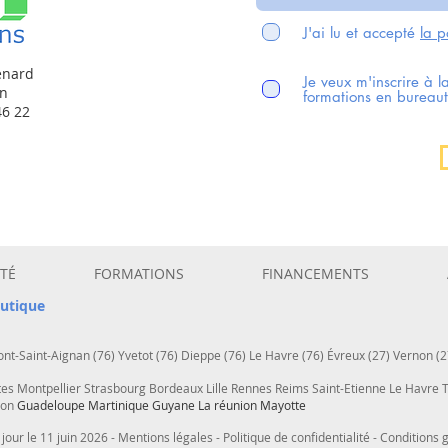
J'ai lu et accepté
la p
enard
Je veux m'inscrire à l
en
formations en bureaut
46 22
TÉ
FORMATIONS
FINANCEMENTS
utique
nt-Saint-Aignan (76) Yvetot (76) Dieppe (76) Le Havre (76) Évreux (27) Vernon (2
tes Montpellier Strasbourg Bordeaux Lille Rennes Reims Saint-Etienne Le Havre
çon
Guadeloupe Martinique Guyane La réunion Mayotte
 jour le 11 juin 2026 -
Mentions légales -
Politique de confidentialité -
Conditions 