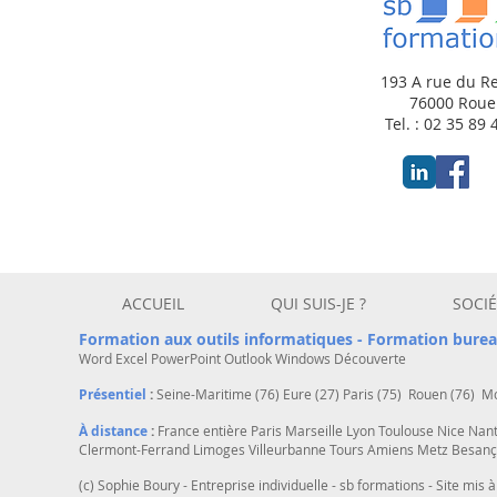
193 A rue du R
76000 Rou
Tel. : 02 35 89 
ACCUEIL
QUI SUIS-JE ?
SOCIÉ
Formation aux outils informatiques -
Formation burea
Word
Excel
PowerPoint
Outlook
Windows
Découverte
Présentiel
:
Seine-Maritime (76) Eure (27) Paris (75) Rouen (76) Mo
À distance
:
France entière Paris Marseille Lyon Toulouse Nice Nan
Clermont-Ferrand Limoges Villeurbanne Tours Amiens Metz Besan
(c) Sophie Boury - Entreprise individuelle - sb formations - Site mis à