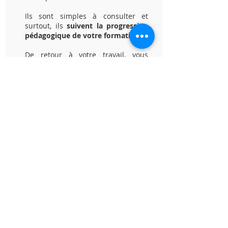
Ils sont simples à consulter et
surtout, ils
suivent la progression
pédagogique de votre formation
.
De retour à votre travail, v
ous
trouverez l'information recherchée
rapidement.
Une question,
un projet de formation
bureautique,
pour vous ou vos collaborateurs ?
Je m'engage à vous recontacter dans
un délai de 48 heures, après avoir
pris connaissance de votre message
déposé ci-contre ou de votre
message téléphonique.