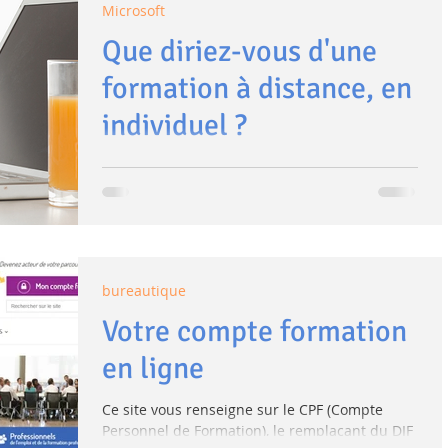
Microsoft
Que diriez-vous d'une
formation à distance, en
individuel ?
En cette période de confinement, les
formations en présentiel laissent place aux
formations à distance. Vous vous dites peut-
être : "ce...
bureautique
Votre compte formation
en ligne
Ce site vous renseigne sur le CPF (Compte
Personnel de Formation), le remplaçant du DIF