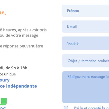
ue,
8 heures, après avoir pris
 ou de votre message
 de réponse peuvent être
i, de 9h à 18h
ice unique
oury
ice indépendante
J'ai lu et accepté
la p