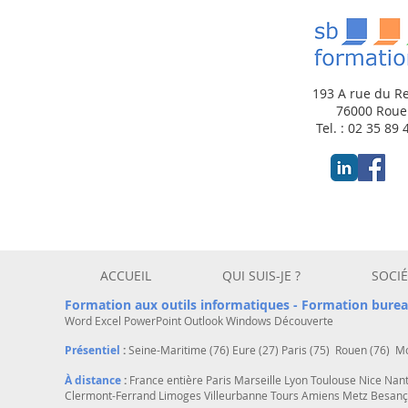
193 A rue du R
76000 Rou
Tel. : 02 35 89 
ACCUEIL
QUI SUIS-JE ?
SOCIÉ
Formation aux outils informatiques -
Formation burea
Word
Excel
PowerPoint
Outlook
Windows
Découverte
Présentiel
:
Seine-Maritime (76) Eure (27) Paris (75) Rouen (76) Mo
À distance
:
France entière Paris Marseille Lyon Toulouse Nice Nan
Clermont-Ferrand Limoges Villeurbanne Tours Amiens Metz Besan