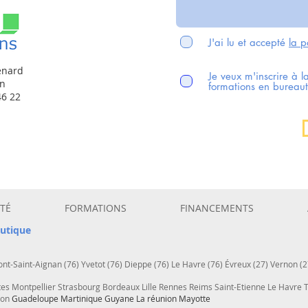
J'ai lu et accepté
la p
enard
Je veux m'inscrire à l
en
formations en bureaut
46 22
TÉ
FORMATIONS
FINANCEMENTS
utique
nt-Saint-Aignan (76) Yvetot (76) Dieppe (76) Le Havre (76) Évreux (27) Vernon (2
tes Montpellier Strasbourg Bordeaux Lille Rennes Reims Saint-Etienne Le Havre
çon
Guadeloupe Martinique Guyane La réunion Mayotte