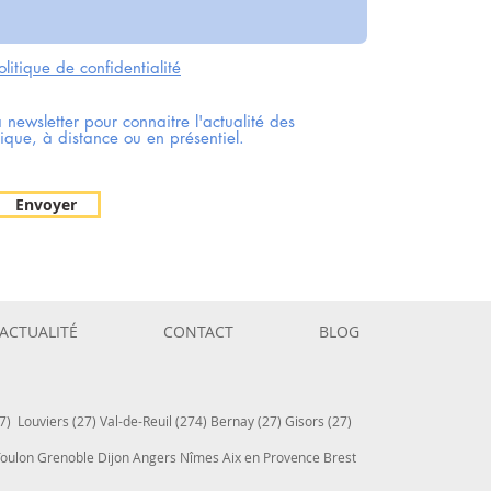
olitique de confidentialité
a newsletter pour connaitre l'actualité des
ique, à distance ou en présentiel.
Envoyer
ACTUALITÉ
CONTACT
BLOG
7) Louviers (27) Val-de-Reuil (274) Bernay (27) Gisors (27)
 Toulon Grenoble Dijon Angers Nîmes Aix en Provence Brest