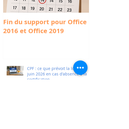
Fin du support pour Office
Qualité : sb
2016 et Office 2019
reçoit la cer
Qualiopi
CPF : ce que prévoit la loi du 25
juin 2026 en cas d'absence à la
certification
CPF : une participation obligatoire
de 150 € depuis le 1er avril 2026