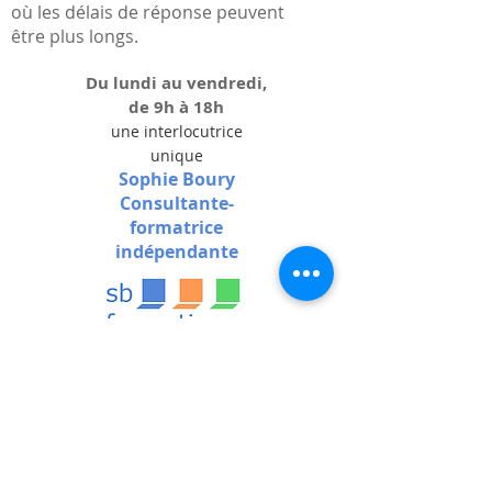
où les délais de réponse peuvent
être plus longs.
Du lundi au vendredi,
de 9h à 18h
une interlocutrice
unique
Sophie Boury
Consultante-
formatrice
indépendante
193 A rue du Renard
76000 Rouen
Tel. :
02 35 89 46 22