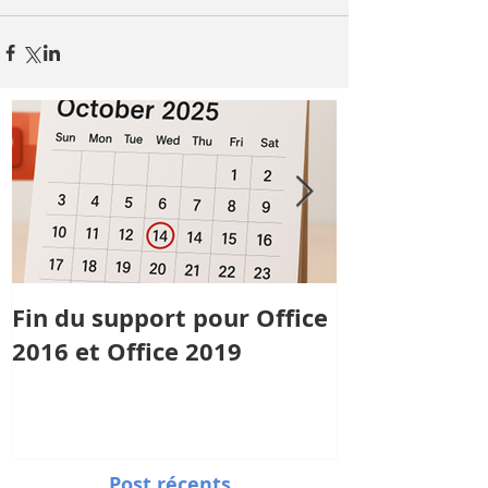
Fin du support pour Office
Qualité : sb
2016 et Office 2019
reçoit la cer
Qualiopi
Post récents