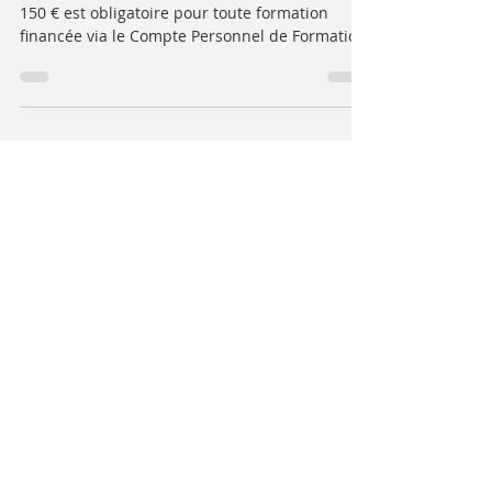
Depuis le 1er avril 2026, un reste à charge de
150 € est obligatoire pour toute formation
financée via le Compte Personnel de Formation
(CPF). Mis en place en mai 2024 (100 € à
l’origine), ce montant s’applique à la majorité
des actifs. Certaines situations permettent
toutefois d’en être exonéré, notamment pour
les demandeurs d’emploi ou en cas de
financement complémentaire.