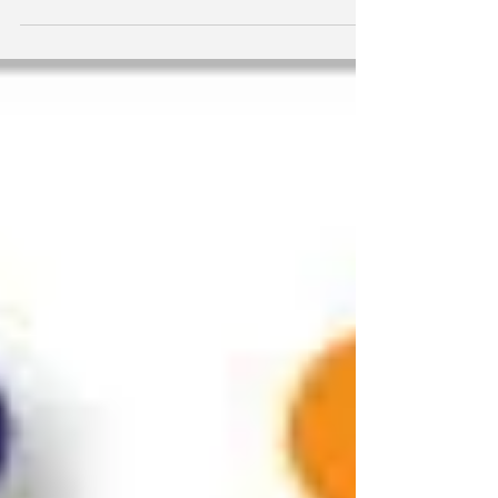
J'ai le plaisir de vous annoncer que mon
organisme de formation, sb formations, est
référençable dans le Datadock. Chaque
financeur p